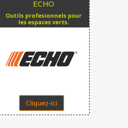
ECHO
Outils profesionnels pour
les espaces verts.
Cliquez-ici