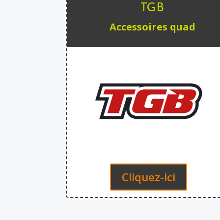
TGB
Accessoires quad
Cliquez-ici