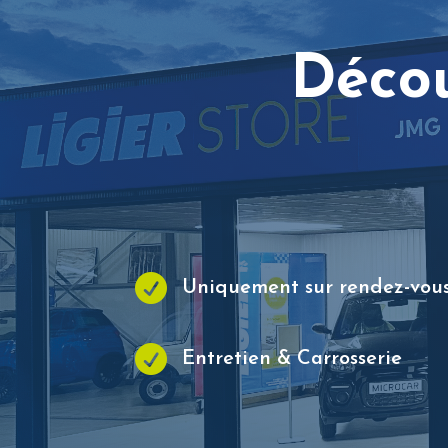
Déco

Uniquement sur rendez-vou

Entretien & Carrosserie