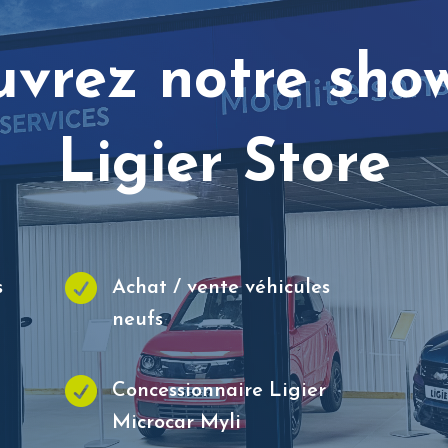
uvrez notre sho
Ligier Store

s
Achat / vente véhicules
neufs

Concessionnaire Ligier
Microcar Myli