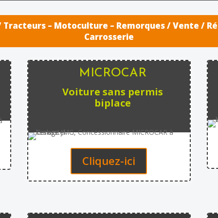
 / Tracteurs – Motoculture – Remorques / Vente / R
Carrosserie
MICROCAR
Voiture sans permis
biplace
Cliquez-ici